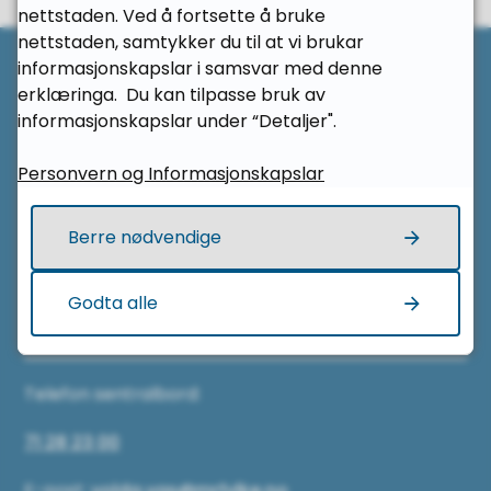
nettstaden. Ved å fortsette å bruke
Til 
nettstaden, samtykker du til at vi brukar
informasjonskapslar i samsvar med denne
Her finn du oss
erklæringa. Du kan tilpasse bruk av
informasjonskapslar under “Detaljer".
Volda vidaregåande skule
Personvern og Informasjonskapslar
Vevendelvegen 35
Berre nødvendige
6102 Volda
Godta alle
Kontakt oss
Telefon sentralbord:
71 28 23 00
E-post:
volda.vgs@mrfylke.no