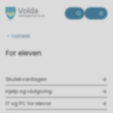
Volda vidaregåande skule
Du er her:
Framside
For eleven
Skulekvardagen
Hjelp og rådgiving
IT og PC for elevar