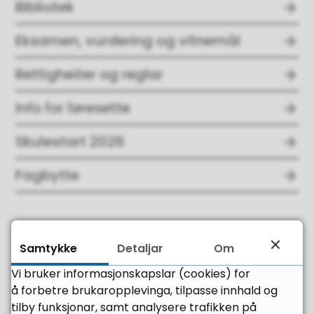
Bibliotek
Eksamen, vurdering og vitnemål
Rettigheiter og reglar
Info for føresette
Skulestart 2026
Fagbytte
Samtykke
Detaljar
Om
Fann du det du leita etter?
Vi bruker informasjonskapslar (cookies) for
å forbetre brukaropplevinga, tilpasse innhald og
Ja
Nei
tilby funksjonar, samt analysere trafikken på