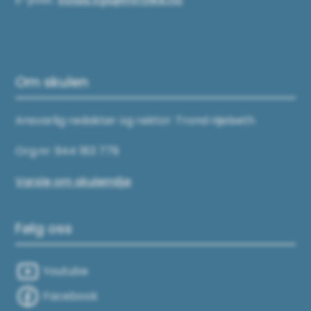
Om skulen
Ansvarlig redaktør og rektor: Trond Hjelseth
Org.nr: 944 183 779
Varsle om skulemiljø
Følg oss
Youtube
Facebook