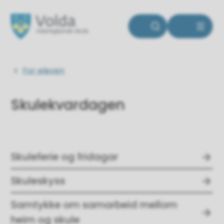
Volda vidaregåande skule
Du er her:
For eleven
Skulekvardagen
Skuleferie og fridagar
Skuleskyss
Samtykke om samarbeid mellom
heim og skule