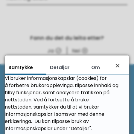
Fann du det du leita etter?
Ja
Nei
Samtykke
Detaljar
Om
Til 
Vi bruker informasjonskapslar (cookies) for
Her finn du oss
å forbetre brukaropplevinga, tilpasse innhald og
tilby funksjonar, samt analysere trafikken på
Volda vidaregåande skule
nettstaden. Ved å fortsette å bruke
nettstaden, samtykker du til at vi brukar
Vevendelvegen 35
informasjonskapslar i samsvar med denne
erklæringa. Du kan tilpasse bruk av
6102 Volda
informasjonskapslar under “Detaljer".