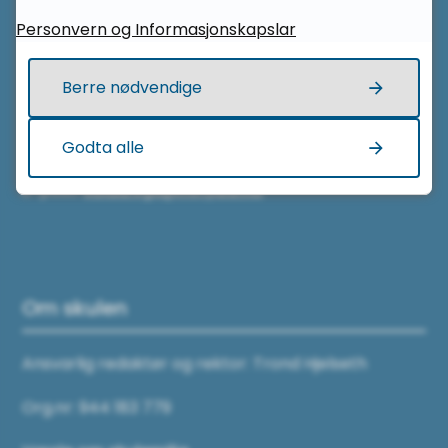
Personvern og Informasjonskapslar
Kontakt oss
Berre nødvendige
Telefon sentralbord:
71 28 23 00
Godta alle
E-post:
volda.vgs@mrfylke.no
Om skulen
Ansvarlig redaktør og rektor: Trond Hjelseth
Org.nr: 944 183 779