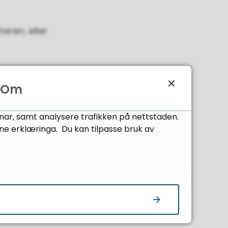
eren, eller
Om
 kan du klage
er karakteren
onar, samt analysere trafikken på nettstaden.
ne erklæringa. Du kan tilpasse bruk av
vilkår for å
ekrefter du at
mnda si