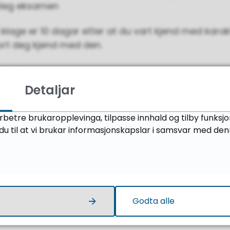
ftleg eksamen
å klage er 10 dagar etter at du vart kjend med karakt
ort deg kjend med den.
samen
Detaljar
er sensuren etter skriftleg eksamen er urimeleg,
du fekk. Logg deg inn på
privatistportalen
. Und
rbetre brukaropplevinga, tilpasse innhald og tilby funksj
pp ein klage-knapp. Knappen er synleg i 10 dagar.
u til at vi brukar informasjonskapslar i samsvar med den
 på knappen, vil det komme opp ein tekstboks med 
ter på skriftlig eksamen. Når du trykker "bekreft," b
rt vilkåra, og klagen blir sendt inn umiddelbart.
Godta alle
 kan bli sett opp, ned eller forbli uendra. Klagene
ndeleg og kan ikkje klagast på.