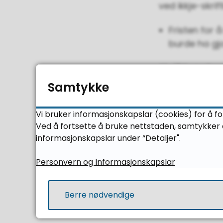
ved ikkje-skri
Fristen for 
burde ha gj
Skriftleg ek
Samtykke
Dersom du mein
på karakteren 
Vi bruker informasjonskapslar (cookies) for å fo
vil det kome o
Ved å fortsette å bruke nettstaden, samtykker d
informasjonskapslar under “Detaljer".
Når du trykker
klage på karak
Personvern og Informasjonskapslar
du har aksepte
Berre nødvendige
NB! Karakteren
avgjersle er e