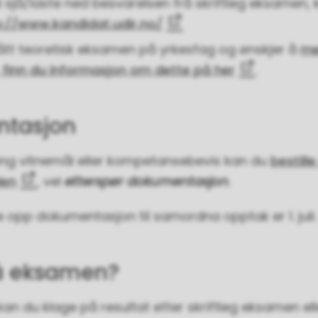
 sjå/laste ned besvarelsen frå skriftleg eksamen, 
p://www.kandidat.udir.no/
ått teoretisk eksamen på yrkesfag og ønskjer å
me
, finn du informasjon om dette på her
.
tasjon
ng vitnemål eller kompetansebevis kan du
bestille
len
, vel
etterspør dokumentasjon
.
ste opp dokumentasjon til samordna opptak er 1. juli
å eksamen?
an du klage på resultat etter skriftleg eksamen elle