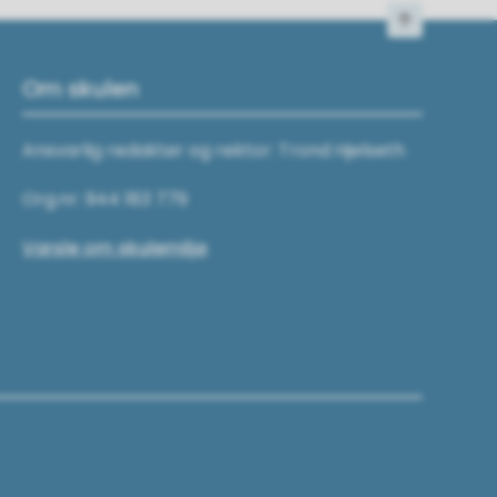
Til toppen
Om skulen
Ansvarlig redaktør og rektor: Trond Hjelseth
Org.nr: 944 183 779
Varsle om skulemiljø