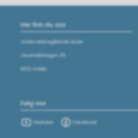
Her finn du oss
Volda vidaregåande skule
Vevendelvegen 35
6102 Volda
Følg oss
Youtube
Facebook