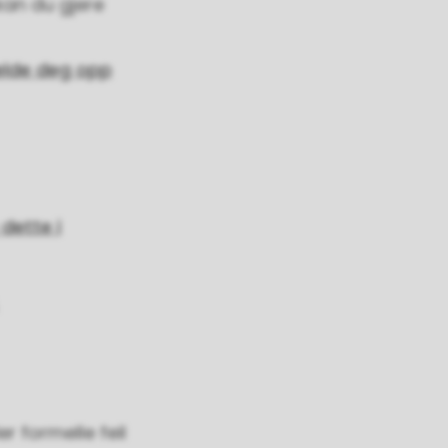
kan du gjere
lde deg opp
 dette i
.
r formelle feil