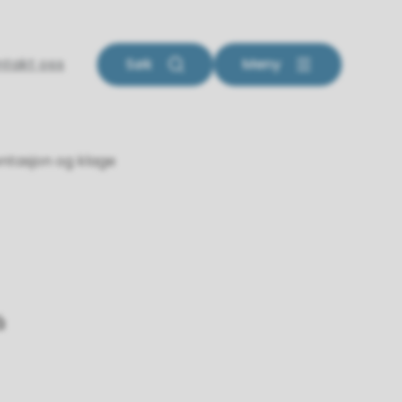
ntakt oss
Søk
Meny
ntasjon og klage
å