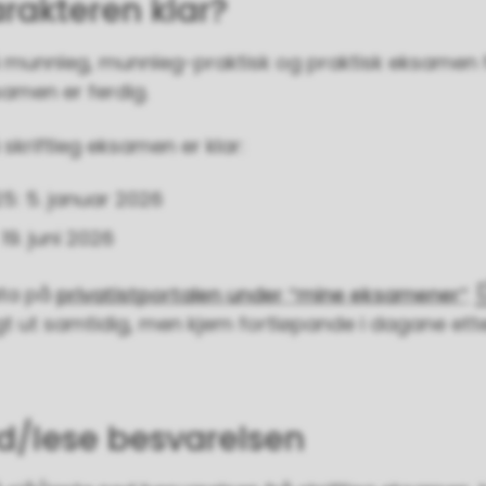
arakteren klar?
å munnleg, munnleg-praktisk og praktisk eksamen 
amen er ferdig.
 skriftleg eksamen er klar:
5: 5. januar 2026
19. juni 2026
ata på
privatistportalen under “mine eksamener”
lagt ut samtidig, men kjem fortløpande i dagane ett
d/lese besvarelsen