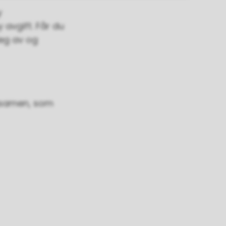
y
 avgift. Får du
deg av og
eksamen, som