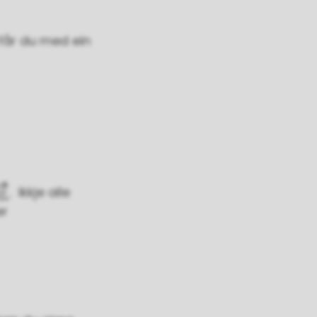
får du med ein
. Ikkje alle
er