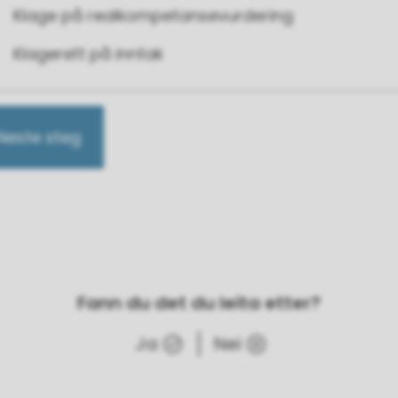
Klage på realkompetansevurdering
Klagerett på inntak
Neste steg
Fann du det du leita etter?
Ja
Nei