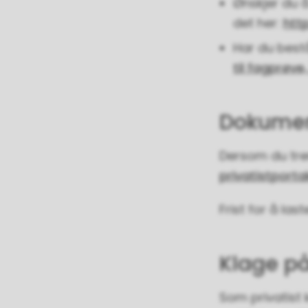
Ønskjer du å
det her:
htt
Har du best
til fagprøve
Dokumen
Dersom du tre
privatistporta
Frist for å la
Klage p
Som privatist k