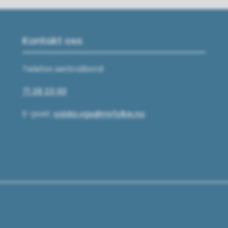
Kontakt oss
Telefon sentralbord:
71 28 23 00
E-post:
volda.vgs@mrfylke.no