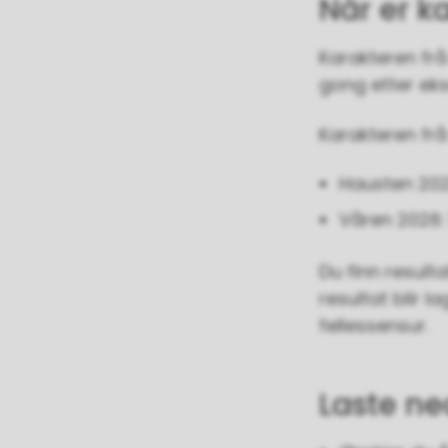
Når er k
Karakteren fr
gong etter eks
Karakteren frå
Hausten 202
Våren 2026: 
Du finn result
resultat blir 
fellessensur.
Laste ne