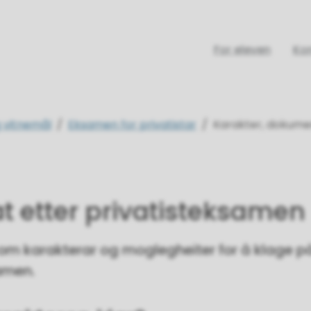
For eleven
Ko
 vitnemål
Eksamen for privatistar
Karakter, dokume
t etter privatisteksamen
om karakterar og moglegheiter for å klage p
amen.